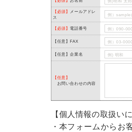
【必須】
お名前
例)明和 太
【必須】
メールアドレ
例）sample@
ス
【必須】
電話番号
例）090-000
【任意】FAX
例）03-0000
【任意】企業名
例) 明和
【任意】
お問い合わせの内容
【個人情報の取扱い
・本フォームからお